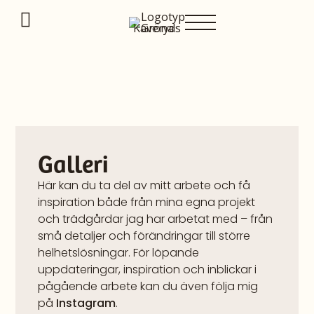
Hoppa
I
till
c
innehåll
o
n
-
i
n
s
Galleri
t
Här kan du ta del av mitt arbete och få
a
inspiration både från mina egna projekt
g
och trädgårdar jag har arbetat med – från
r
små detaljer och förändringar till större
a
helhetslösningar. För löpande
m
uppdateringar, inspiration och inblickar i
pågående arbete kan du även följa mig
-
på
Instagram
.
2